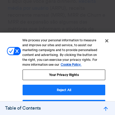
É aqui que você gera dinheiro.
Receita
média por usuário
(ARPU), receita
recorrente mensal (MRR), MRR de Churn e
MRR de expansão são algumas das
métricas que informam a atividade de
receita. Você pode otimizar essas métricas
We process your personal information to measure
de diferentes maneiras. Por exemplo, uma
and improve our sites and service, to assist our
marca de Ecommerce B2C pode introduzir
marketing campaigns and to provide personalised
content and advertising. By clicking the button on
assinaturas com desconto para incentivar
the right, you can exercise your privacy rights. For
os usuários a voltarem à loja e comprar,
more information see our
Cookie Policy.
aumentando a receita média por usuário da
Your Privacy Rights
marca.
Reject All
É importante destacar que um time guiado
pelo AARRR pode cometer o erro de
Accept Cookies
perseguir receita de curto prazo em
Table of Contents
detrimento da retenção a longo prazo. Por