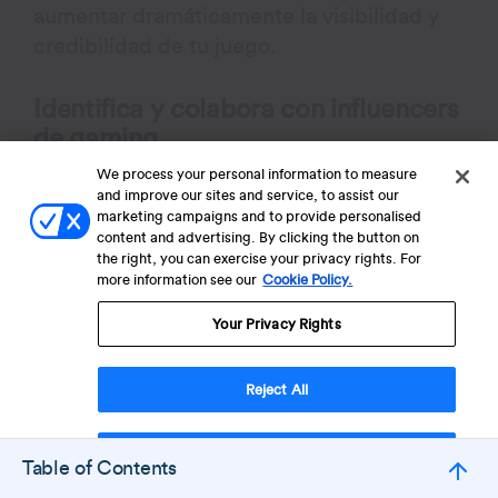
aumentar dramáticamente la visibilidad y
credibilidad de tu juego.
Identifica y colabora con influencers
de gaming
We process your personal information to measure
Comienza investigando y conectando con
and improve our sites and service, to assist our
streamers, youtubers y creadores de
marketing campaigns and to provide personalised
content and advertising. By clicking the button on
contenido cuya audiencia se alinee con tus
the right, you can exercise your privacy rights. For
jugadores objetivo. Enfócate más en
more information see our
Cookie Policy.
microinfluencers dentro de tu nicho, ya
Your Privacy Rights
que suelen tener comunidades altamente
comprometidas. Puedes ofrecer acceso
Reject All
anticipado, contenido exclusivo o copias
de revisión, y construir relaciones genuinas
apoyando su trabajo e interactuando con su
Accept Cookies
Table of Contents
contenido.