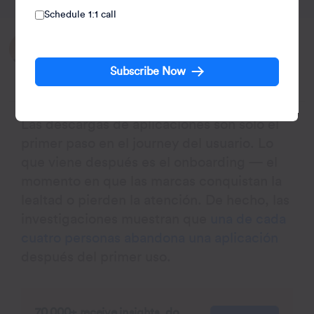
Schedule 1:1 call
Written by:
Kiran Pius
Subscribe Now
Leads Product Launches, Adoption, & Evangelism.
Las descargas de aplicaciones son solo el
primer paso en el journey del usuario. Lo
que viene después es el onboarding — el
momento en que las marcas conquistan la
lealtad o pierden la atención. De hecho, las
investigaciones muestran que
una de cada
cuatro personas abandona una aplicación
después del primer uso.
70,000+ receive insights, do