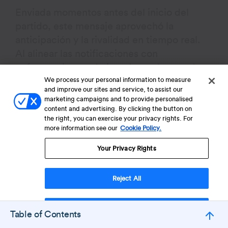
Enviada momentos antes del inicio del
partido, este mensaje aprovechó la
anticipación y la rivalidad en tiempo real.
Al alinear las notificaciones con
enfrentamientos de jugadores destacados
y competencias de alto valor, Dream11 creó
We process your personal information to measure
and improve our sites and service, to assist our
urgencia y conexión emocional —
marketing campaigns and to provide personalised
atrayendo a los usuarios de vuelta a la
content and advertising. By clicking the button on
the right, you can exercise your privacy rights. For
aplicación justo cuando el potencial de
more information see our
Cookie Policy.
Engagement estaba en su punto más alto.
Estas campañas de push vinculadas a
Your Privacy Rights
partidos generaron picos notables en
sesiones y participación en competencias.
Reject All
Lee el
case study completo
aquí.
Accept Cookies
Table of Contents