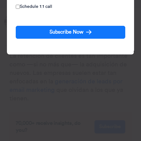
Schedule 1:1 call
Written by:
Shivkumar M
Subscribe Now
Head Product Launches, Adoption, & Evangelism.
La retención de clientes es tan importante
como —si no más que— la adquisición de
nuevos. Las empresas suelen estar tan
enfocadas en la
generación de leads por
email marketing
que olvidan a los que ya
tienen.
70,000+ receive insights, do
Subscribe
you?