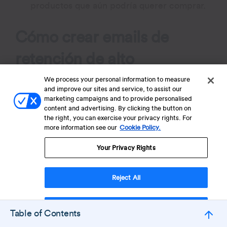
productos que aún podría querer comprar.
Cómo crear emails de
retención de alto
rendimiento
We process your personal information to measure
and improve our sites and service, to assist our
marketing campaigns and to provide personalised
Presta especial atención a los siguientes
content and advertising. By clicking the button on
the right, you can exercise your privacy rights. For
elementos de los emails de retención para
more information see our
Cookie Policy.
alcanzar mejores
tasas de conversión de
email marketing
.
Your Privacy Rights
Escribe líneas de asunto que
Reject All
generen aperturas
Accept Cookies
La línea de asunto del email es lo primero
Table of Contents
que el destinatario ve en su bandeja de