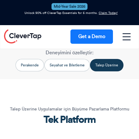
Mid-Year Sale 2026
Unlock 90% off CleverTap Essentials for 6 months.
Claim Today!
Get a Demo
Deneyimini özelleştir:
Perakende
Seyahat ve Biletleme
Talep Üzerine
Talep Üzerine Uygulamalar için Büyüme Pazarlama Platformu
Tek Platform