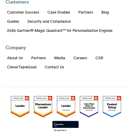
Customers
Customer Success
Case Studies
Partners
Blog
Guides
Security and Compliance
2026 Gartner® Magic Quadrant™ for Personalization Engines
Company
About Us
Partners
Media
Careers
CSR
CleverTap4Good
Contact Us