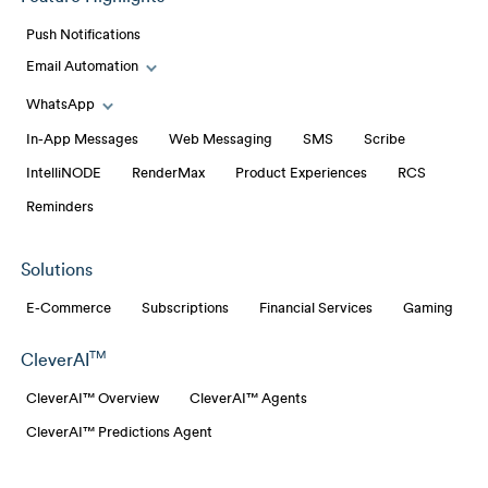
Push Notifications
Email Automation
Toggle Email Automation links
WhatsApp
Toggle WhatsApp links
In-App Messages
Web Messaging
SMS
Scribe
IntelliNODE
RenderMax
Product Experiences
RCS
Reminders
Solutions
E-Commerce
Subscriptions
Financial Services
Gaming
TM
CleverAI
CleverAI™ Overview
CleverAI™ Agents
CleverAI™ Predictions Agent