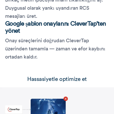
Birkaç metin ipucuyla ilham tıkanıklığını aş.
Duygusal olarak yankı uyandıran RCS
mesajları üret.
Google şablon onaylarını CleverTap’ten
yönet
Onay süreçlerini doğrudan CleverTap
üzerinden tamamla — zaman ve efor kaybını
ortadan kaldır.
Hassasiyetle optimize et