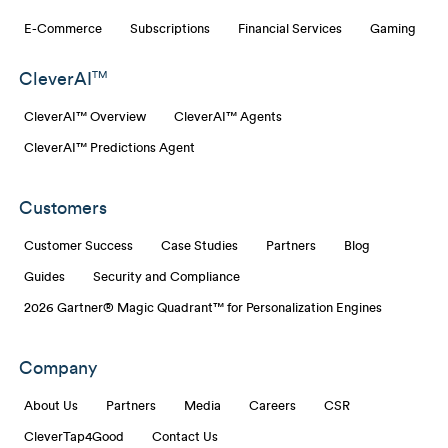
E-Commerce
Subscriptions
Financial Services
Gaming
CleverAI
TM
CleverAI™ Overview
CleverAI™ Agents
CleverAI™ Predictions Agent
Customers
Customer Success
Case Studies
Partners
Blog
Guides
Security and Compliance
2026 Gartner® Magic Quadrant™ for Personalization Engines
Company
About Us
Partners
Media
Careers
CSR
CleverTap4Good
Contact Us