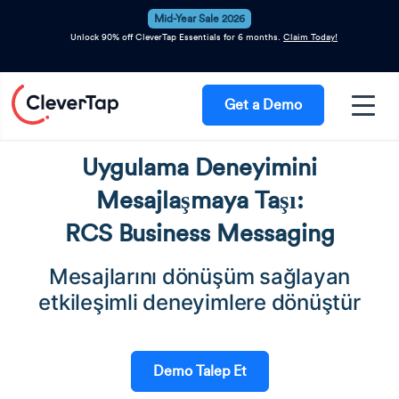
Mid-Year Sale 2026
Unlock 90% off CleverTap Essentials for 6 months.
Claim Today!
Get a Demo
Uygulama Deneyimini
Mesajlaşmaya Taşı:
RCS Business Messaging
Mesajlarını dönüşüm sağlayan
etkileşimli deneyimlere dönüştür
Demo Talep Et