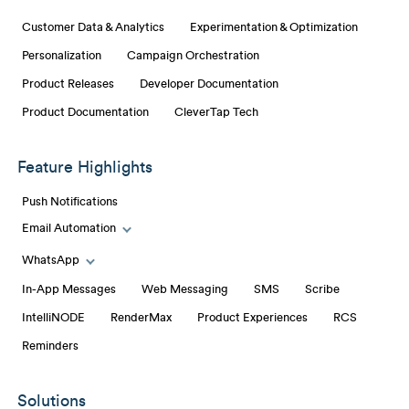
Customer Data & Analytics
Experimentation & Optimization
Personalization
Campaign Orchestration
Product Releases
Developer Documentation
Product Documentation
CleverTap Tech
Feature Highlights
Push Notifications
Email Automation
Toggle Email Automation links
WhatsApp
Toggle WhatsApp links
In-App Messages
Web Messaging
SMS
Scribe
IntelliNODE
RenderMax
Product Experiences
RCS
Reminders
Solutions