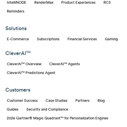
IntelliNODE
RenderMax
Product Experiences
RCS
Reminders
Solutions
E-Commerce
Subscriptions
Financial Services
Gaming
CleverAI
TM
CleverAI™ Overview
CleverAI™ Agents
CleverAI™ Predictions Agent
Customers
Customer Success
Case Studies
Partners
Blog
Guides
Security and Compliance
2026 Gartner® Magic Quadrant™ for Personalization Engines