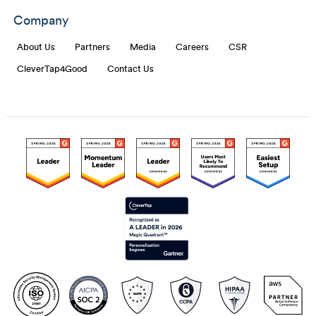
Company
About Us
Partners
Media
Careers
CSR
CleverTap4Good
Contact Us