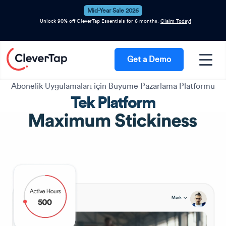
Mid-Year Sale 2026
Unlock 90% off CleverTap Essentials for 6 months.
Claim Today!
Get a Demo
Abonelik Uygulamaları için Büyüme Pazarlama Platformu
Tek Platform