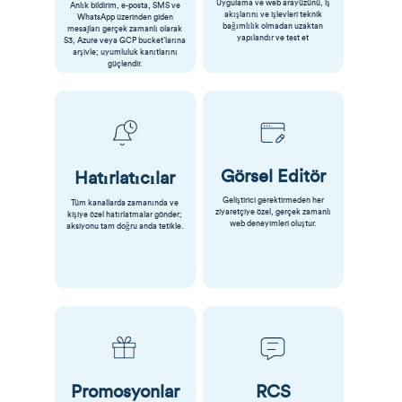
Uygulama ve web arayüzünü, iş
Anlık bildirim, e-posta, SMS ve
akışlarını ve işlevleri teknik
WhatsApp üzerinden giden
bağımlılık olmadan uzaktan
mesajları gerçek zamanlı olarak
yapılandır ve test et
S3, Azure veya GCP bucket’larına
arşivle; uyumluluk kanıtlarını
güçlendir.
Görsel Editör
Hatırlatıcılar
Geliştirici gerektirmeden her
Tüm kanallarda zamanında ve
ziyaretçiye özel, gerçek zamanlı
kişiye özel hatırlatmalar gönder;
web deneyimleri oluştur.
aksiyonu tam doğru anda tetikle.
Promosyonlar
RCS