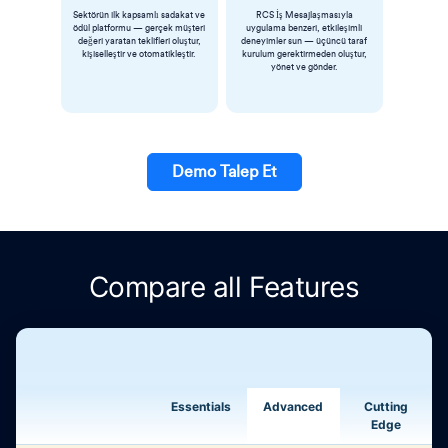
Sektörün ilk kapsamlı sadakat ve
RCS İş Mesajlaşmasıyla
ödül platformu — gerçek müşteri
uygulama benzeri, etkileşimli
değeri yaratan teklifleri oluştur,
deneyimler sun — üçüncü taraf
kişiselleştir ve otomatikleştir.
kurulum gerektirmeden oluştur,
yönet ve gönder.
Demo Talep Et
Compare all Features
Essentials
Advanced
Cutting
Behavioral Analytics
Edge