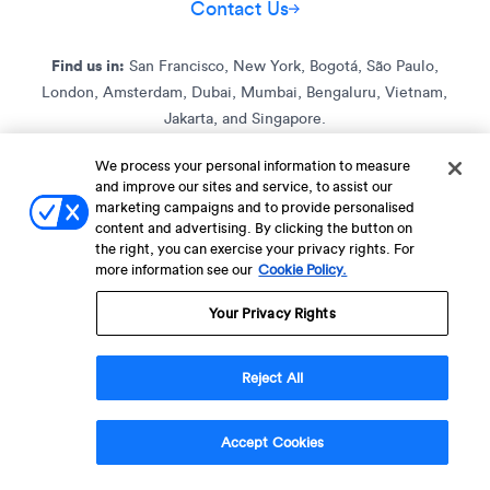
Contact Us
Find us in:
San Francisco, New York, Bogotá, São Paulo,
London, Amsterdam, Dubai, Mumbai, Bengaluru, Vietnam,
Jakarta, and Singapore.
We process your personal information to measure
and improve our sites and service, to assist our
Terms of Service
Terms of Service for C4S
Privacy Policy
marketing campaigns and to provide personalised
EU-U.S. Data Privacy Framework Policy
Fraud Notice
content and advertising. By clicking the button on
the right, you can exercise your privacy rights. For
© 2013 Onwards. All Rights Reserved. CleverTap Is Brought To You By
more information see our
Cookie Policy.
WizRocket, Inc.
Legal Name - CleverTap Private Limited | DBA Name - CleverTap
Your Privacy Rights
Reject All
Demo Talep Et
Accept Cookies