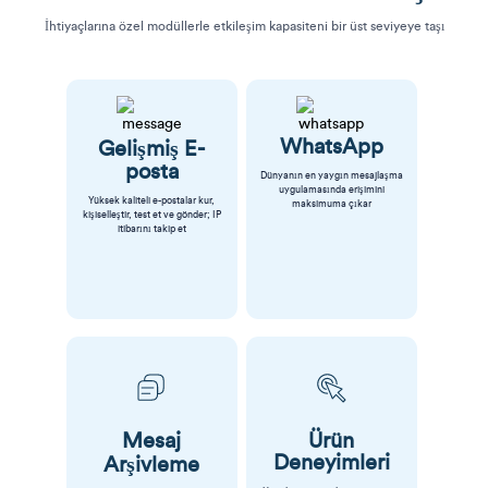
İhtiyaçlarına özel modüllerle etkileşim kapasiteni bir üst seviyeye taşı
WhatsApp
Gelişmiş E-
posta
Dünyanın en yaygın mesajlaşma
uygulamasında erişimini
Yüksek kaliteli e-postalar kur,
maksimuma çıkar
kişiselleştir, test et ve gönder; IP
itibarını takip et
Mesaj
Ürün
Deneyimleri
Arşivleme