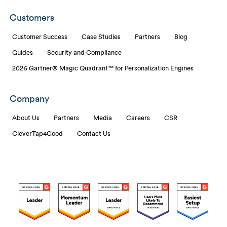
Customers
Customer Success
Case Studies
Partners
Blog
Guides
Security and Compliance
2026 Gartner® Magic Quadrant™ for Personalization Engines
Company
About Us
Partners
Media
Careers
CSR
CleverTap4Good
Contact Us