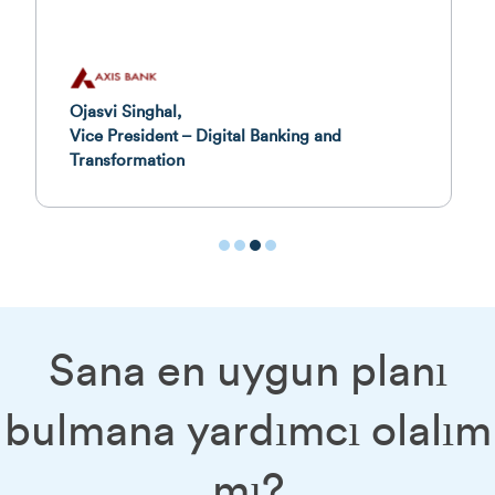
Nakul Kapur,
Chief Product and Growth Officer
1
2
3
4
Sana en uygun planı
bulmana yardımcı olalım
mı?