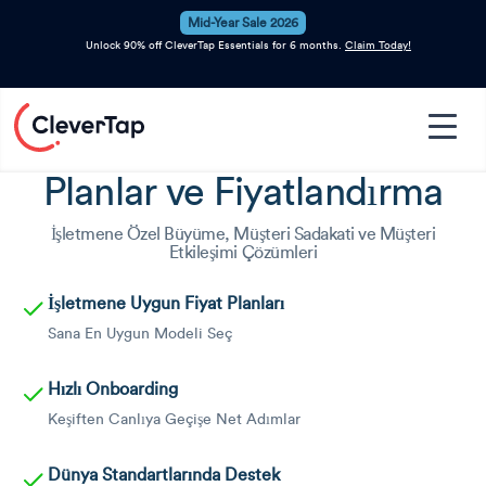
Mid-Year Sale 2026
Unlock 90% off CleverTap Essentials for 6 months.
Claim Today!
Planlar ve Fiyatlandırma
İşletmene Özel Büyüme, Müşteri Sadakati ve Müşteri
Etkileşimi Çözümleri
İşletmene Uygun Fiyat Planları
Sana En Uygun Modeli Seç
Hızlı Onboarding
Keşiften Canlıya Geçişe Net Adımlar
Dünya Standartlarında Destek