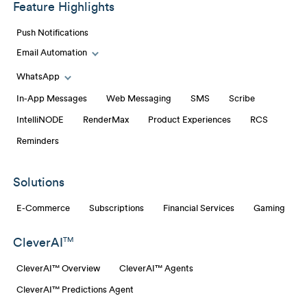
Feature Highlights
Push Notifications
Email Automation
Toggle Email Automation links
WhatsApp
Toggle WhatsApp links
In-App Messages
Web Messaging
SMS
Scribe
IntelliNODE
RenderMax
Product Experiences
RCS
Reminders
Solutions
E-Commerce
Subscriptions
Financial Services
Gaming
CleverAI
TM
CleverAI™ Overview
CleverAI™ Agents
CleverAI™ Predictions Agent