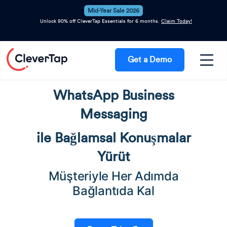
Mid-Year Sale 2026
Unlock 90% off CleverTap Essentials for 6 months.
Claim Today!
Get a Demo
WhatsApp Business
Messaging
ile Bağlamsal Konuşmalar
Yürüt
Müşteriyle Her Adımda
Bağlantıda Kal