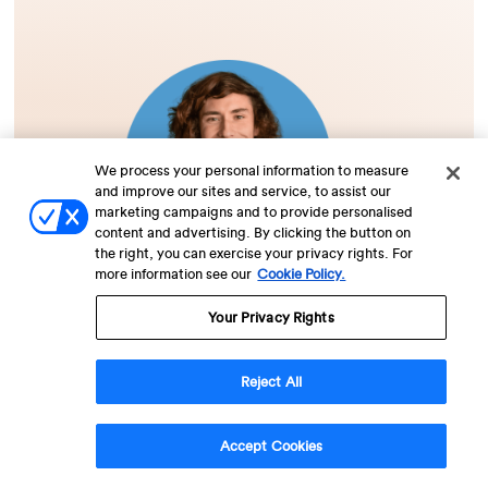
We process your personal information to measure
and improve our sites and service, to assist our
marketing campaigns and to provide personalised
Latest Trends in Customer
content and advertising. By clicking the button on
the right, you can exercise your privacy rights. For
Engagement
more information see our
Cookie Policy.
Your Privacy Rights
Learn more
Reject All
Accept Cookies