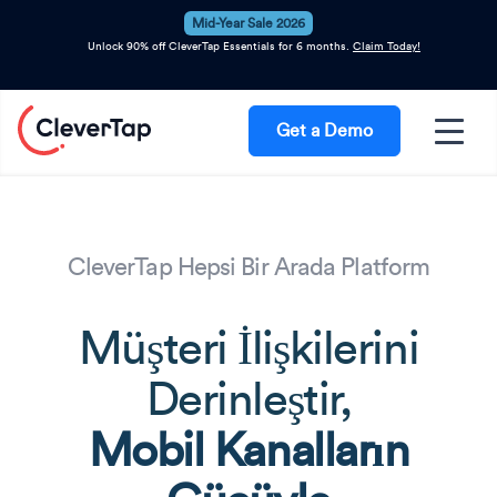
Mid-Year Sale 2026
Unlock 90% off CleverTap Essentials for 6 months.
Claim Today!
Get a Demo
CleverTap Hepsi Bir Arada Platform
Müşteri İlişkilerini
Derinleştir,
Mobil Kanalların