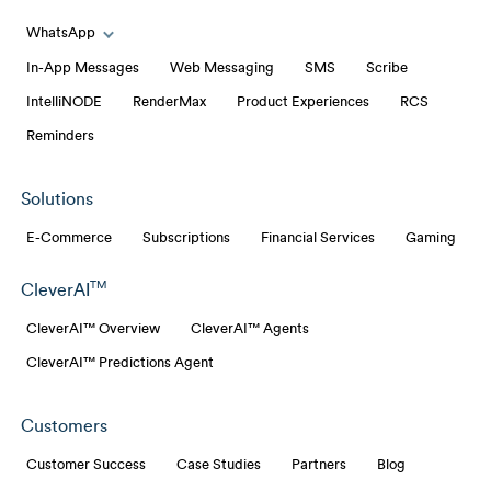
Toggle Email Automation links
WhatsApp
Toggle WhatsApp links
In-App Messages
Web Messaging
SMS
Scribe
IntelliNODE
RenderMax
Product Experiences
RCS
Reminders
Solutions
E-Commerce
Subscriptions
Financial Services
Gaming
TM
CleverAI
CleverAI™ Overview
CleverAI™ Agents
CleverAI™ Predictions Agent
Customers
Customer Success
Case Studies
Partners
Blog