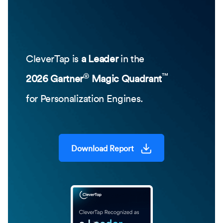
CleverTap is
a Leader
in the
®
™
2026 Gartner
Magic Quadrant
for Personalization Engines.
Download Report