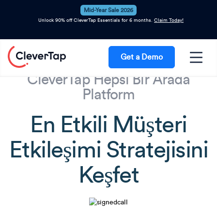
Mid-Year Sale 2026
Unlock 90% off CleverTap Essentials for 6 months.
Claim Today!
Get a Demo
CleverTap Hepsi Bir Arada
Platform
En Etkili Müşteri
Etkileşimi Stratejisini
Keşfet