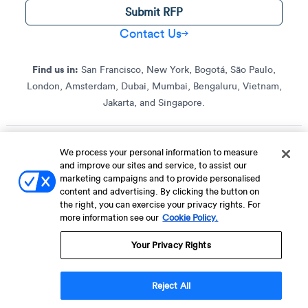
Submit RFP
Contact Us
Find us in:
San Francisco, New York, Bogotá, São Paulo,
London, Amsterdam, Dubai, Mumbai, Bengaluru, Vietnam,
Jakarta, and Singapore.
We process your personal information to measure
Terms of Service
Terms of Service for C4S
Privacy Policy
and improve our sites and service, to assist our
EU-U.S. Data Privacy Framework Policy
Fraud Notice
marketing campaigns and to provide personalised
© 2013 Onwards. All Rights Reserved. CleverTap Is
content and advertising. By clicking the button on
Brought To You By WizRocket, Inc.
the right, you can exercise your privacy rights. For
more information see our
Cookie Policy.
Legal Name - CleverTap Private Limited | DBA Name -
CleverTap
Your Privacy Rights
Reject All