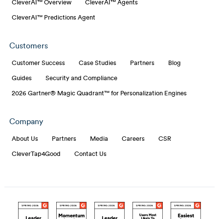
CleverAI™ Overview
CleverAI™ Agents
CleverAI™ Predictions Agent
Customers
Customer Success
Case Studies
Partners
Blog
Guides
Security and Compliance
2026 Gartner® Magic Quadrant™ for Personalization Engines
Company
About Us
Partners
Media
Careers
CSR
CleverTap4Good
Contact Us