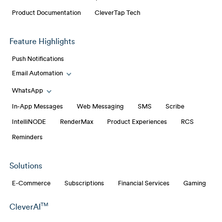
Product Documentation
CleverTap Tech
Feature Highlights
Push Notifications
Email Automation
Toggle Email Automation links
WhatsApp
Toggle WhatsApp links
In-App Messages
Web Messaging
SMS
Scribe
IntelliNODE
RenderMax
Product Experiences
RCS
Reminders
Solutions
E-Commerce
Subscriptions
Financial Services
Gaming
TM
CleverAI