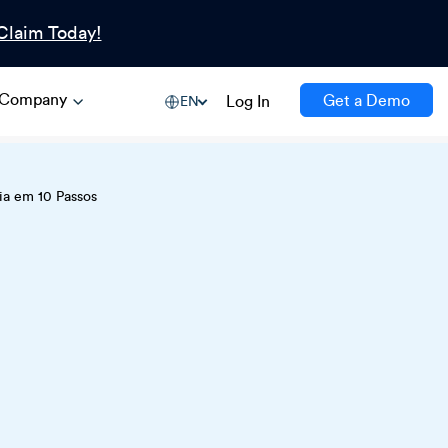
Claim Today!
Company
Get a Demo
Log In
EN