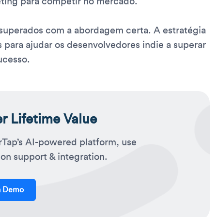
eting para competir no mercado.
 superados com a abordagem certa. A estratégia
s para ajudar os desenvolvedores indie a superar
ucesso.
 Lifetime Value
rTap’s AI-powered platform, use
on support & integration.
a Demo