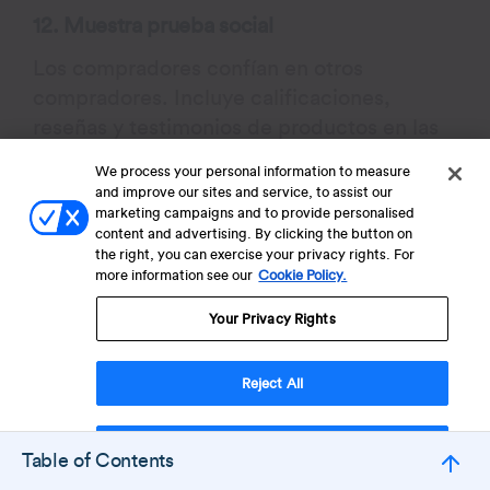
12. Muestra prueba social
Los compradores confían en otros
compradores. Incluye calificaciones,
reseñas y testimonios de productos en las
páginas de producto y checkout. Refuerza
We process your personal information to measure
la calidad y la satisfacción para aumentar la
and improve our sites and service, to assist our
confianza.
marketing campaigns and to provide personalised
content and advertising. By clicking the button on
the right, you can exercise your privacy rights. For
Destaca los artículos más vendidos o en
more information see our
Cookie Policy.
tendencia. Muestra fotos de clientes o
Your Privacy Rights
contenido generado por usuarios. Un
estudio encontró que los productos con
Reject All
cinco o más reseñas pueden aumentar las
conversiones hasta en un
270%
— una
Accept Cookies
prueba de que la validación social hace la
Table of Contents
diferencia.