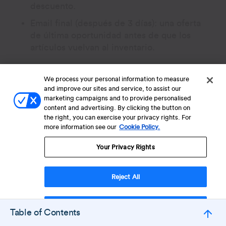
descuento.
Email final (después de 3 días): una oferta
de última oportunidad antes de que los
artículos vuelvan al inventario.
We process your personal information to measure
and improve our sites and service, to assist our
marketing campaigns and to provide personalised
content and advertising. By clicking the button on
the right, you can exercise your privacy rights. For
Cada mensaje incluye imágenes exactas de
more information see our
Cookie Policy.
los productos que el cliente abandonó.
Your Privacy Rights
Este enfoque progresivo recupera ventas al
recordar a los clientes mientras la intención
de compra aún está fresca.
Reject All
A diferencia de un recordatorio puntual, los
Accept Cookies
Table of Contents
flujos de carrito abandonado aprovechan el