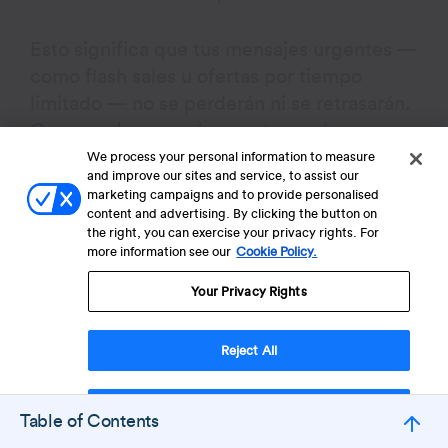
Esto significa que tus mensajes urgentes —
como flash sales u ofertas por tiempo
limitado — no se perderán ni se retrasarán.
Como cada segundo cuenta en el
marketing de FOMO, RenderMax™ te da la
We process your personal information to measure
and improve our sites and service, to assist our
certeza de que tus notificaciones llegarán a
marketing campaigns and to provide personalised
tu audiencia exactamente cuando las
content and advertising. By clicking the button on
the right, you can exercise your privacy rights. For
necesitas, ayudándote a impulsar el
more information see our
Cookie Policy.
engagement y las conversiones en tiempo
real.
Your Privacy Rights
Segmentación en Tiempo Real
Reject All
La
herramienta de segmentación en tiempo
Accept Cookies
real
de CleverTap te permite agrupar
Table of Contents
usuarios al instante según sus