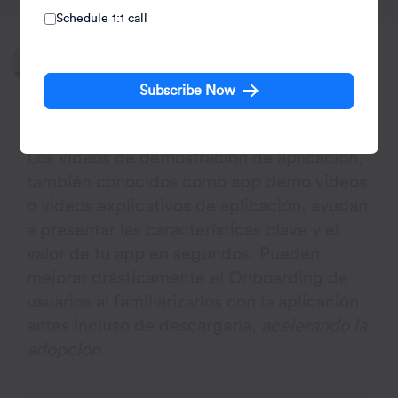
Schedule 1:1 call
Written by:
Subharun Mukherjee
Subscribe Now
Heads Cross-Functional Marketing.
Los videos de demostración de aplicación,
también conocidos como app demo videos
o videos explicativos de aplicación, ayudan
a presentar las características clave y el
valor de tu app en segundos. Pueden
mejorar drásticamente el Onboarding de
usuarios al familiarizarlos con la aplicación
antes incluso de descargarla,
acelerando la
adopción
.