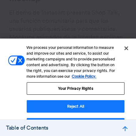
El demo de Instacart presenta Shop Talk,
una función comunitaria para que los
usuarios publiquen ideas y comentarios.
Mockups animados de la interfaz explican
el valor de la función: participar en
We process your personal information to measure
discusiones, recibir kudos e influir en el
and improve our sites and service, to assist our
marketing campaigns and to provide personalised
desarrollo del producto.
content and advertising. By clicking the button on
the right, you can exercise your privacy rights. For
more information see our
Cookie Policy.
Sin actores ni narración, la animación
limpia mantiene el tono claro y atractivo.
Your Privacy Rights
Educa a los usuarios existentes sobre cómo
participar y agrega valor a la experiencia
Reject All
de Instacart más allá de las compras de
supermercado, enfatizando el feedback de
Accept Cookies
Table of Contents
los usuarios como parte esencial del