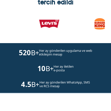
tercih edildi
520
B+
Her ay gönderilen uygulama ve web
etkileşim mesajı
10
B+
Her ay iletilen
e-posta
4.5
B+
Her ay gönderilen WhatsApp, SMS
ve RCS mesajı