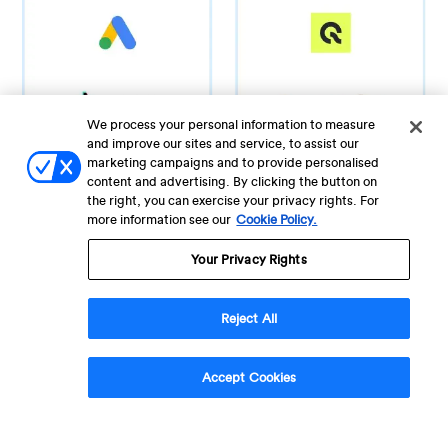
We process your personal information to measure
and improve our sites and service, to assist our
marketing campaigns and to provide personalised
content and advertising. By clicking the button on
the right, you can exercise your privacy rights. For
more information see our
Cookie Policy.
Your Privacy Rights
Önde Gelen Markaların
CleverTap’i Neden
Reject All
Seçtiğini Keşfet
Accept Cookies
Hepsi bir arada etkileşim
platformumuzun müşteri yaşam boyu