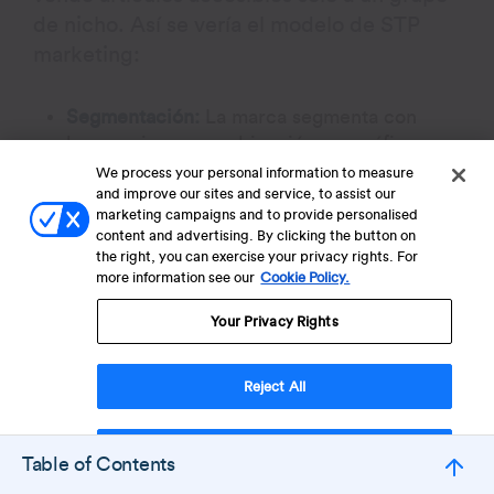
de nicho. Así se vería el modelo de STP
marketing:
Segmentación:
La marca segmenta con
base en ingresos, ubicación geográfica,
ocupación y comportamiento o intereses.
We process your personal information to measure
and improve our sites and service, to assist our
Targeting:
Mujeres de altos ingresos que
marketing campaigns and to provide personalised
trabajan en India, activas en redes sociales,
content and advertising. By clicking the button on
the right, you can exercise your privacy rights. For
interesadas en el maquillaje y dispuestas a
more information see our
Cookie Policy.
gastar dinero en productos de maquillaje
premium.
Your Privacy Rights
Posicionamiento:
La marca busca ser vista
como una empresa que empodera a las
Reject All
mujeres a sentirse seguras y hermosas a
través de productos de maquillaje de alta
Accept Cookies
calidad e innovadores.
Table of Contents