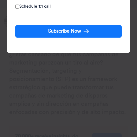
Schedule 1:1 call
Written by:
Shivkumar M
Subscribe Now
Head Product Launches, Adoption, & Evangelism.
¿Estás cansado de que tus campañas de
marketing parezcan un tiro al aire?
Segmentación, targeting y
posicionamiento (STP) es un framework
estratégico que puede transformar tus
campañas de marketing de disparos
amplios y sin dirección en campañas
enfocadas con precisión y de alto impacto.
70,000+ receive insights, do