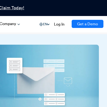
Claim Today!
Company
Get a Demo
Log In
EN