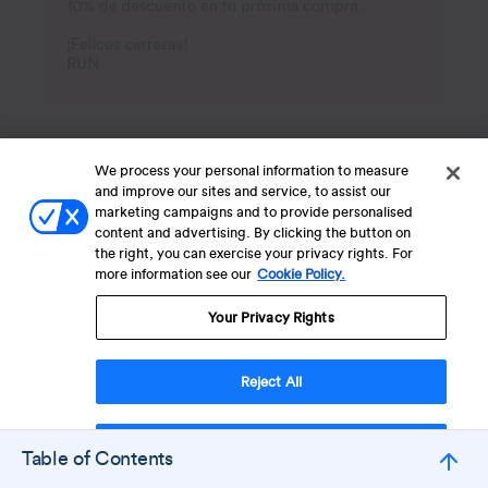
El timing es fundamental — espacía estos
We process your personal information to measure
correos de manera adecuada para
and improve our sites and service, to assist our
marketing campaigns and to provide personalised
enriquecer la experiencia del cliente sin
content and advertising. By clicking the button on
saturarlo.
the right, you can exercise your privacy rights. For
more information see our
Cookie Policy.
8. Campañas de temporada y fechas
Your Privacy Rights
especiales
Reject All
Las compras de temporada representan
entre el 20% y el 30% de las ventas anuales
del comercio minorista. Las
campañas de
Accept Cookies
Table of Contents
temporada
aprovechan el aumento en el