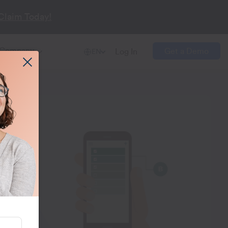
Claim Today!
Company
Get a Demo
Log In
EN