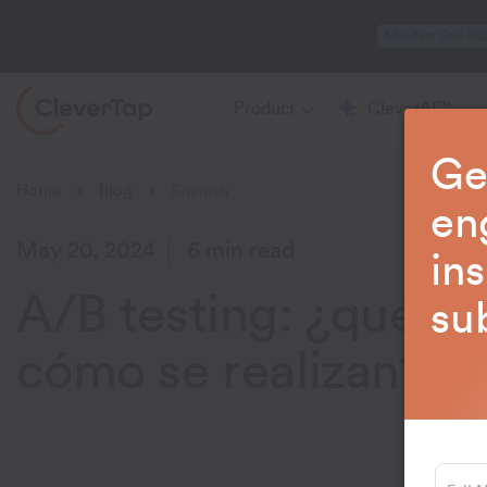
Mid-Year Sale 20
Product
CleverAI™
Ge
Home
Blog
Spanish
>
>
en
May 20, 2024
6 min read
in
A/B testing: ¿qué so
su
cómo se realizan?