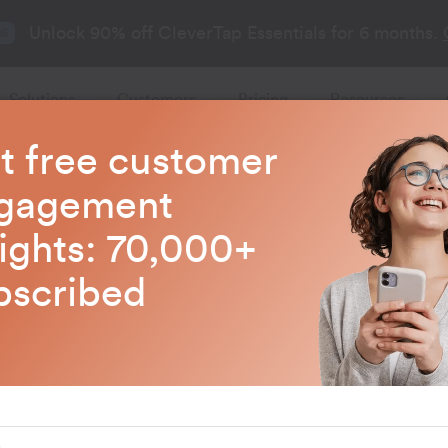
Unlock 90% off CleverTap Essentials for 6 months.
26
Solutions
Customers
Pricing
Resources
t free customer
gagement
sights: 70,000+
n y
bscribed