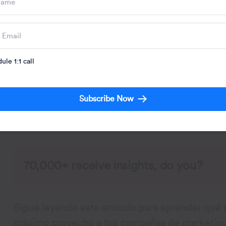
ule 1:1 call
¿Qué le gusta realmente a tu público objetivo?
Subscribe Now
testing
o, en español, las
pruebas A/B
, son la 
comparar fácilmente dos variantes de un conten
70,000+ receive insights, do you?
Sigue leyendo este artículo para aprender qué s
máximo provecho a tus campañas de marketing 