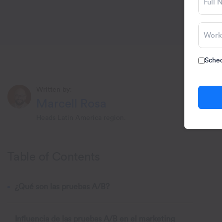
Sched
Written by:
Marcell Rosa
Heads Latin America region.
Table of Contents
¿Qué son las pruebas A/B?
Influencia de las pruebas A/B en el marketing