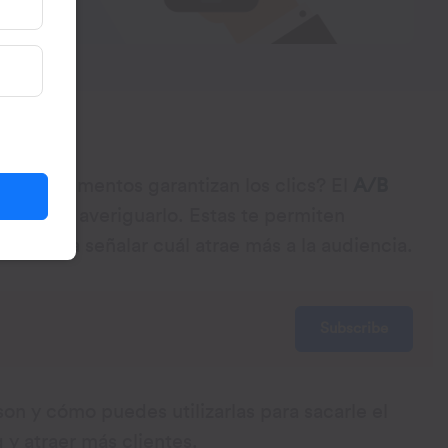
 ¿Qué elementos garantizan los clics? El
A/B
clave para averiguarlo. Estas te permiten
ido para señalar cuál atrae más a la audiencia.
Subscribe
on y cómo puedes utilizarlas para sacarle el
y atraer más clientes.