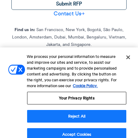
Submit RFP
Contact Us
Find us in:
San Francisco, New York, Bogotá, São Paulo,
London, Amsterdam, Dubai, Mumbai, Bengaluru, Vietnam,
Jakarta, and Singapore.
We process your personal information to measure
and improve our sites and service, to assist our
Terms of Service
Terms of Service for C4S
Privacy Policy
marketing campaigns and to provide personalised
EU-U.S. Data Privacy Framework Policy
Fraud Notice
content and advertising. By clicking the button on
the right, you can exercise your privacy rights. For
© 2013 Onwards. All Rights Reserved. CleverTap Is Brought To You By
more information see our
Cookie Policy.
WizRocket, Inc.
Legal Name - CleverTap Private Limited | DBA Name - CleverTap
Your Privacy Rights
Reject All
×
Accept Cookies