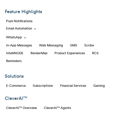
Feature Highlights
Push Notifications
Email Automation
Toggle Email Automation links
WhatsApp
Toggle WhatsApp links
In-App Messages
Web Messaging
SMS
Scribe
IntelliNODE
RenderMax
Product Experiences
RCS
Reminders
Solutions
E-Commerce
Subscriptions
Financial Services
Gaming
CleverAI
TM
CleverAI™ Overview
CleverAI™ Agents