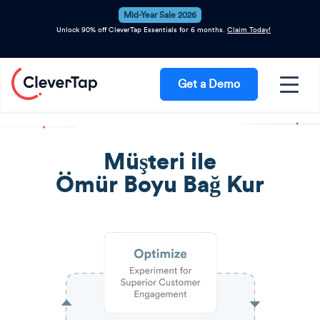
Mid-Year Sale 2026
Unlock 90% off CleverTap Essentials for 6 months.
Claim Today!
Get a Demo
Müşteri ile
Ömür Boyu Bağ Kur