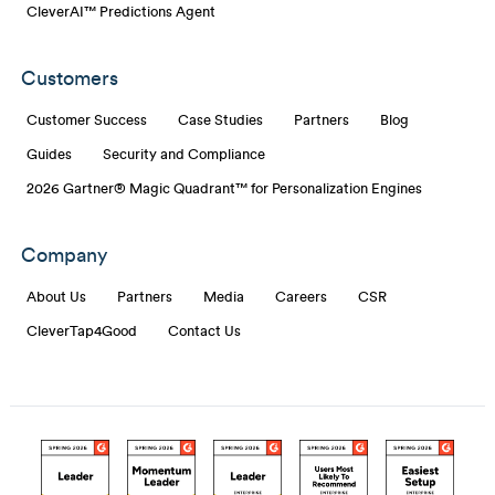
CleverAI™ Predictions Agent
Customers
Customer Success
Case Studies
Partners
Blog
Guides
Security and Compliance
2026 Gartner® Magic Quadrant™ for Personalization Engines
Company
About Us
Partners
Media
Careers
CSR
CleverTap4Good
Contact Us