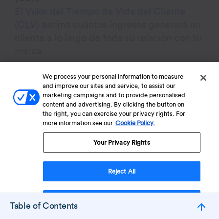
El
Valor del Tiempo de Vida del Cliente
(CLV)
estima cuántos ingresos generará un
cliente a lo largo de toda su relación con tu
marca.
We process your personal information to measure
Conociendo el CLV, puedes tomar
and improve our sites and service, to assist our
decisiones más inteligentes sobre cuánto
marketing campaigns and to provide personalised
invertir en determinadas cohortes de
content and advertising. By clicking the button on
the right, you can exercise your privacy rights. For
usuarios.
more information see our
Cookie Policy.
Your Privacy Rights
Fórmula
: CLV = Valor Promedio de Compra
× Frecuencia de Compra × Tiempo de Vida
del Cliente
Reject All
21. Net Promoter Score (NPS)
Accept Cookies
Table of Contents
El
Net Promoter Score (NPS)
mide qué tan