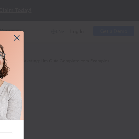
Claim Today!
Company
Get a Demo
Log In
EN