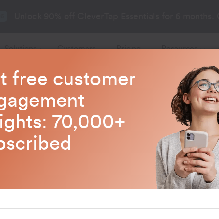
Unlock 90% off CleverTap Essentials for 6 months.
26
Solutions
Customers
Pricing
Resources
t free customer
gagement
sights: 70,000+
bscribed
P)