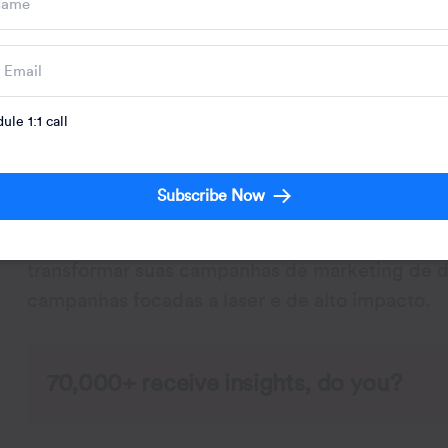
plos
ule 1:1 call
Subscribe Now
Você está cansado de suas campanhas de mark
Segmentação, direcionamento e posicionament
transformar suas campanhas de marketing de 
campanhas focadas a laser e de alto impacto.
70,000+ receive insights, do you?