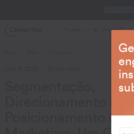
Mid-Year Sale 20
Product
CleverAI™
Ge
Home
Blog
Portuguese
>
>
en
July 8, 2026
13 min read
in
Segmentação,
su
Direcionamento e
Posicionamento (ST
Marketing: Um Guia