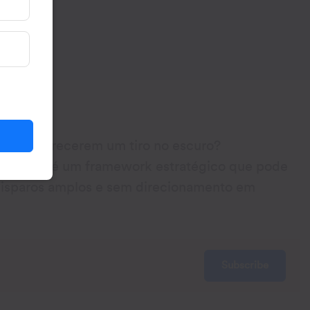
eting parecerem um tiro no escuro?
o (STP) é um framework estratégico que pode
disparos amplos e sem direcionamento em
Subscribe