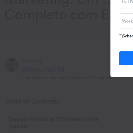
Completo com Exem
Sched
Written by:
Shivkumar M
Head Product Launches, Adoption, & Evangelism.
Table of Contents
Exemplos Práticos de STP Marketing Para
Aprender