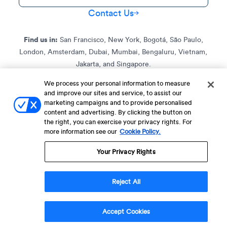
Contact Us
Find us in:
San Francisco, New York, Bogotá, São Paulo,
London, Amsterdam, Dubai, Mumbai, Bengaluru, Vietnam,
Jakarta, and Singapore.
We process your personal information to measure
and improve our sites and service, to assist our
Terms of Service
Terms of Service for C4S
Privacy Policy
marketing campaigns and to provide personalised
EU-U.S. Data Privacy Framework Policy
Fraud Notice
content and advertising. By clicking the button on
the right, you can exercise your privacy rights. For
© 2013 Onwards. All Rights Reserved. CleverTap Is Brought To You By
more information see our
Cookie Policy.
WizRocket, Inc.
Legal Name - CleverTap Private Limited | DBA Name - CleverTap
Your Privacy Rights
Reject All
Accept Cookies