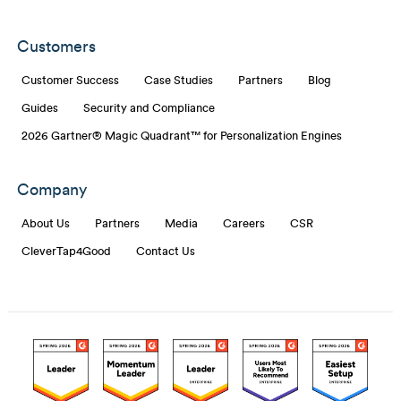
Customers
Customer Success
Case Studies
Partners
Blog
Guides
Security and Compliance
2026 Gartner® Magic Quadrant™ for Personalization Engines
Company
About Us
Partners
Media
Careers
CSR
CleverTap4Good
Contact Us