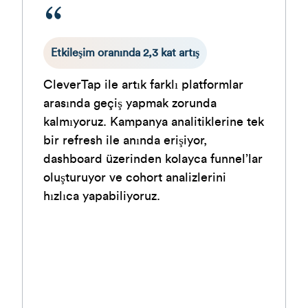
%36 müşteri retention’ı sağlandı
Kullanıcıları doğru şekilde segmente
k
edip müşteri davranışlarını gerçek
zamanlı analiz edebilmek,
müşterilerimizle kurduğumuz etkileşimi
tamamen dönüştürdü. CleverTap,
sadakat programımız genelinde müşteri
içgörüsünü derinleştiren ve etkileşimi
güçlendiren merkezi platformumuz
haline geldi.