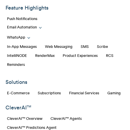
Feature Highlights
Push Notifications
Email Automation
Toggle Email Automation links
WhatsApp
Toggle WhatsApp links
In-App Messages
Web Messaging
SMS
Scribe
IntelliNODE
RenderMax
Product Experiences
RCS
Reminders
Solutions
E-Commerce
Subscriptions
Financial Services
Gaming
CleverAI
TM
CleverAI™ Overview
CleverAI™ Agents
CleverAI™ Predictions Agent