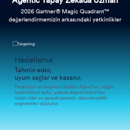
Agentic Yapay Zekada Uzman
2026 Gartner® Magic Quadrant™
değerlendirmemizin arkasındaki yetkinlikler
Hedefleme
Tahmin eder,
uyum sağlar ve kazanır.
Prediction ve Segment Builder Agent’ları, doğru
hedef kitleyi bulur, yüksek değerli kohortları
tespit eder ve gerçek zamanlı, düzenlenebilir
segmentler oluşturur.