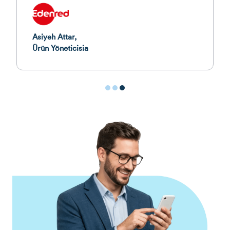
Sajith Don,
E-ticaret ve Ücretli Medya Direktörü
1
2
3