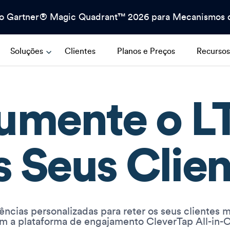
no Gartner® Magic Quadrant™ 2026 para Mecanismos d
Soluções
Clientes
Planos e Preços
Recurso
umente o L
s Seus Clien
ências personalizadas para reter os seus clientes m
m a plataforma de engajamento CleverTap All-in-