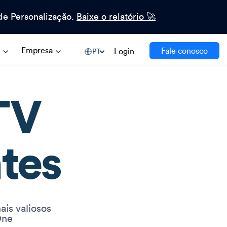
e Personalização.
Baixe o relatório 🚀
s
Empresa
Fale conosco
Login
PT
TV
tes
ais valiosos
One