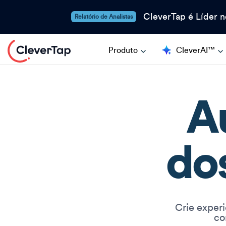
CleverTap é Líder 
Relatório de Analistas
Produto
CleverAI™
A
do
Crie experi
co