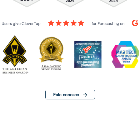
Users give CleverTap
for Forecasting on
Fale conosco