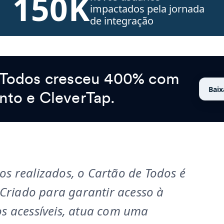
150K
impactados pela jornada
de integração
 Todos cresceu 400% com
Baix
nto e CleverTap.
s realizados, o Cartão de Todos é
 Criado para garantir acesso à
s acessíveis, atua com uma