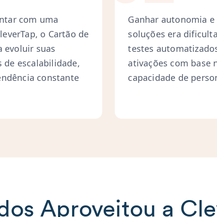
contar com uma
Ganhar autonomia e 
everTap, o Cartão de
soluções era dificul
 evoluir suas
testes automatizados
 de escalabilidade,
ativações com base 
endência constante
capacidade de perso
os Aproveitou a Cl