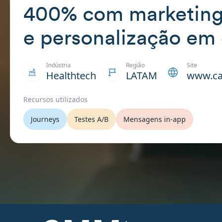
400% com marketing
e personalização em 
Indústria
Região
Site
Healthtech
LATAM
www.ca
Recursos utilizados
Journeys
Testes A/B
Mensagens in-app