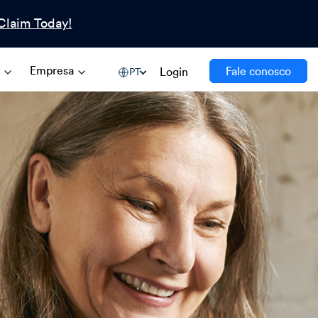
Claim Today!
s
Empresa
Fale conosco
Login
PT